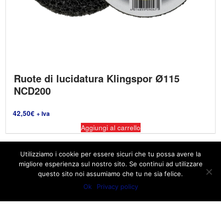
Ruote di lucidatura Klingspor Ø115
NCD200
42,50
€
+ Iva
Aggiungi al carrello
Utilizziamo i cookie per essere sicuri che tu possa avere la
migliore esperienza sul nostro sito. Se continui ad utilizzare
questo sito noi assumiamo che tu ne sia felice.
Ok
Privacy policy
© 2026
Ra. Com. - Rappresentanze Commerciali
– Tutti i
diritti riservati