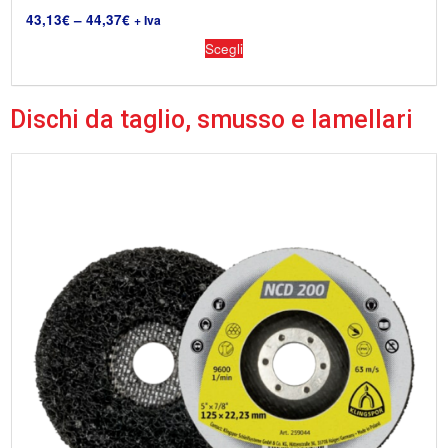
43,13
€
–
44,37
€
+ Iva
Scegli
Dischi da taglio, smusso e lamellari