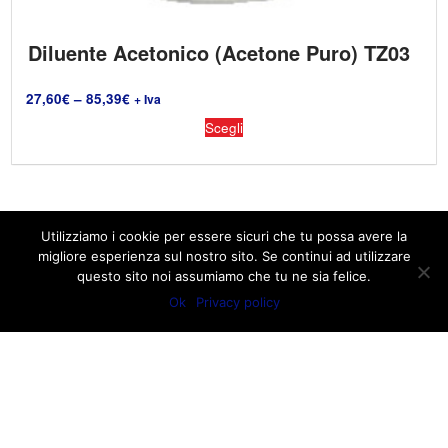
Diluente Acetonico (Acetone Puro) TZ03
27,60
€
–
85,39
€
+ Iva
Scegli
Utilizziamo i cookie per essere sicuri che tu possa avere la
migliore esperienza sul nostro sito. Se continui ad utilizzare
questo sito noi assumiamo che tu ne sia felice.
Ok
Privacy policy
© 2026
Ra. Com. - Rappresentanze Commerciali
– Tutti i
diritti riservati
Powered by
WP
– Designed con il
tema Customizr