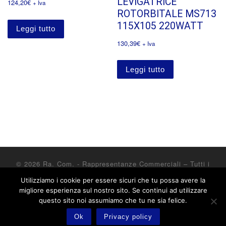
LEVIGATRICE
124,20
€
+ Iva
ROTORBITALE MS713
115X105 220WATT
Leggi tutto
130,39
€
+ Iva
Leggi tutto
© 2026
Ra. Com. - Rappresentanze Commerciali
– Tutti i
diritti riservati
Utilizziamo i cookie per essere sicuri che tu possa avere la
Powered by
WP
– Designed con il
tema Customizr
migliore esperienza sul nostro sito. Se continui ad utilizzare
questo sito noi assumiamo che tu ne sia felice.
Ok
Privacy policy