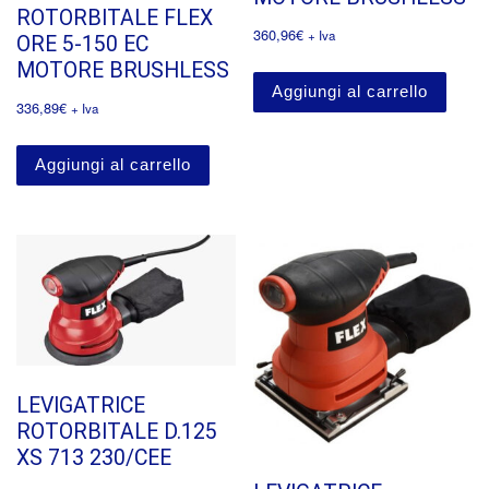
ROTORBITALE FLEX
360,96
€
+ Iva
ORE 5-150 EC
MOTORE BRUSHLESS
Aggiungi al carrello
336,89
€
+ Iva
Aggiungi al carrello
LEVIGATRICE
ROTORBITALE D.125
XS 713 230/CEE