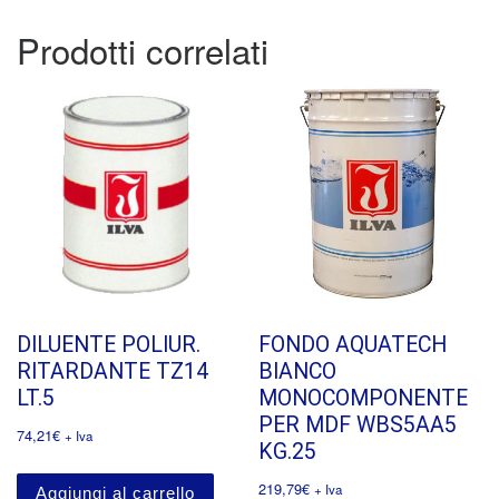
Prodotti correlati
DILUENTE POLIUR.
FONDO AQUATECH
RITARDANTE TZ14
BIANCO
LT.5
MONOCOMPONENTE
PER MDF WBS5AA5
74,21
€
+ Iva
KG.25
219,79
€
+ Iva
Aggiungi al carrello