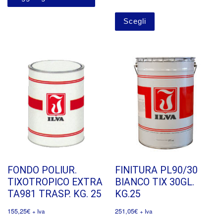
Scegli
FONDO POLIUR.
FINITURA PL90/30
TIXOTROPICO EXTRA
BIANCO TIX 30GL.
TA981 TRASP. KG. 25
KG.25
155,25
€
251,05
€
+ Iva
+ Iva