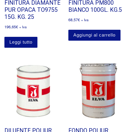
FINITURA DIAMANTE
FINITURA PM800
PUR OPACA TO9755
BIANCO 100GL. KG.5
15G. KG. 25
68,57
€
+ Iva
196,65
€
+ Iva
Aggiungi al carrello
Leggi tutto
DILUENTE POLIUR.
FONDO POLIUR.