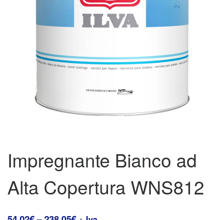
Impregnante Bianco ad
Alta Copertura WNS812
54,02
€
–
238,05
€
+ Iva