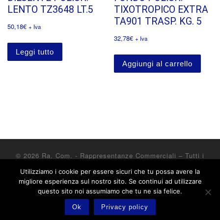
LENTO TZ3648 LT.5
TIXOTROPICO EXTRA
TA901 TRASP. KG. 5
50,18
€
+ Iva
32,78
€
+ Iva
Leggi tutto
Aggiungi al carrello
© 2026
Ra. Com. - Rappresentanze Commerciali
– Tutti i
diritti riservati
Utilizziamo i cookie per essere sicuri che tu possa avere la
Powered by
WP
– Designed con il
tema Customizr
migliore esperienza sul nostro sito. Se continui ad utilizzare
questo sito noi assumiamo che tu ne sia felice.
Ok
Privacy policy