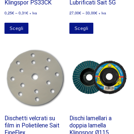
Klingspor PS33CK
Lubrificati Sait 5G
0,25
€
–
0,31
€
27,00
€
–
33,00
€
+ Iva
+ Iva
Scegli
Scegli
Dischetti velcrati su
Dischi lamellari a
film in Polietilene Sait
doppia lamella
FineFlex
Klingspor Ø115