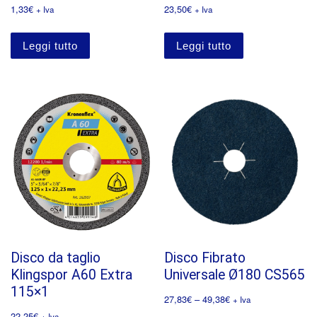
1,33
€
23,50
€
+ Iva
+ Iva
Leggi tutto
Leggi tutto
Disco da taglio
Disco Fibrato
Klingspor A60 Extra
Universale Ø180 CS565
115×1
27,83
€
–
49,38
€
+ Iva
22,25
€
+ Iva