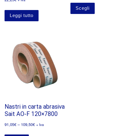
Scegli
Leggi tutto
Nastri in carta abrasiva
Sait AO-F 120×7800
91,05
€
–
109,50
€
+ Iva