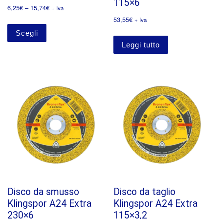
115×6
6,25
€
–
15,74
€
+ Iva
53,55
€
+ Iva
Scegli
Leggi tutto
Disco da smusso
Disco da taglio
Klingspor A24 Extra
Klingspor A24 Extra
230×6
115×3,2