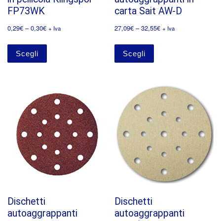
FP73WK
carta Sait AW-D
0,29
€
–
0,30
€
27,09
€
–
32,55
€
+ Iva
+ Iva
Scegli
Scegli
Dischetti
Dischetti
autoaggrappanti
autoaggrappanti