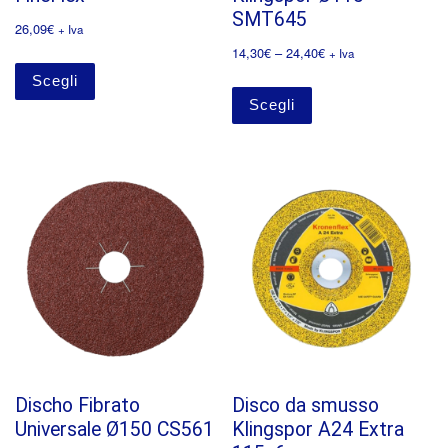
SMT645
26,09
€
+ Iva
14,30
€
–
24,40
€
+ Iva
Scegli
Scegli
Discho Fibrato
Disco da smusso
Universale Ø150 CS561
Klingspor A24 Extra