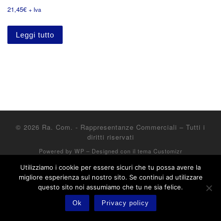
21,45
€
+ Iva
Leggi tutto
© 2026
Ra. Com. - Rappresentanze Commerciali
– Tutti i
diritti riservati
Powered by
WP
– Designed con il
tema Customizr
Utilizziamo i cookie per essere sicuri che tu possa avere la
migliore esperienza sul nostro sito. Se continui ad utilizzare
questo sito noi assumiamo che tu ne sia felice.
Ok
Privacy policy