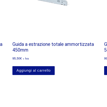
ta
Guida a estrazione totale ammortizzata
G
450mm
95,50
€
9
+ Iva
Aggiungi al carrello