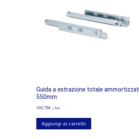
Guida a estrazione totale ammortizza
550mm
103,75
€
+ Iva
Aggiungi al carrello