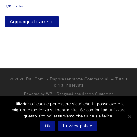
9,99
€
+ Iva
Aggiungi al carrello
© 2026
Ra. Com. - Rappresentanze Commerciali
– Tutti i
diritti riservati
Powered by
WP
– Designed con il
tema Customizr
Utilizziamo i cookie per essere sicuri che tu possa avere la
migliore esperienza sul nostro sito. Se continui ad utilizzare
questo sito noi assumiamo che tu ne sia felice.
Ok
Privacy policy