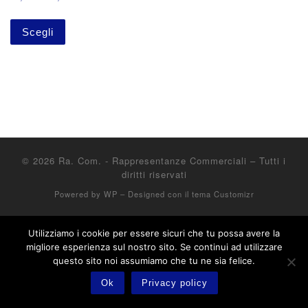
Scegli
© 2026
Ra. Com. - Rappresentanze Commerciali
– Tutti i
diritti riservati
Powered by
WP
– Designed con il
tema Customizr
Utilizziamo i cookie per essere sicuri che tu possa avere la
migliore esperienza sul nostro sito. Se continui ad utilizzare
questo sito noi assumiamo che tu ne sia felice.
Ok
Privacy policy