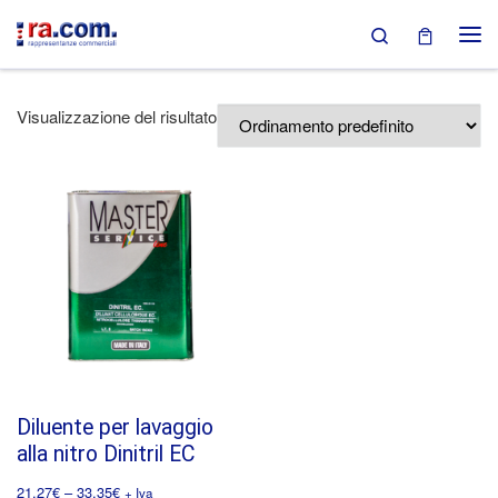
Search
Passa al contenuto
Visualizzazione del risultato
Diluente per lavaggio
alla nitro Dinitril EC
21,27
€
–
33,35
€
+ Iva