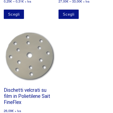
0,25
€
–
0,31
€
27,00
€
–
33,00
€
+ Iva
+ Iva
Scegli
Scegli
Dischetti velcrati su
film in Polietilene Sait
FineFlex
26,09
€
+ Iva