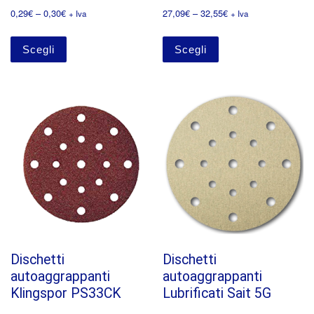
0,29
€
–
0,30
€
27,09
€
–
32,55
€
+ Iva
+ Iva
Scegli
Scegli
Dischetti
Dischetti
autoaggrappanti
autoaggrappanti
Klingspor PS33CK
Lubrificati Sait 5G