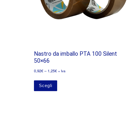
Nastro da imballo PTA 100 Silent
50×66
0,92
€
–
1,25
€
+ Iva
Scegli