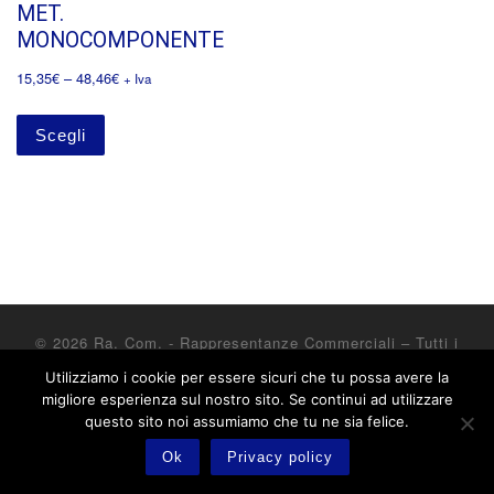
MET.
MONOCOMPONENTE
15,35
€
–
48,46
€
+ Iva
Scegli
© 2026
Ra. Com. - Rappresentanze Commerciali
– Tutti i
diritti riservati
Utilizziamo i cookie per essere sicuri che tu possa avere la
Powered by
WP
– Designed con il
tema Customizr
migliore esperienza sul nostro sito. Se continui ad utilizzare
questo sito noi assumiamo che tu ne sia felice.
Ok
Privacy policy