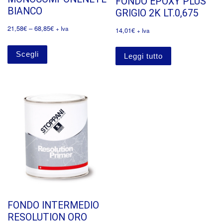
FONDO EPOXY PLUS
BIANCO
GRIGIO 2K LT.0,675
21,58
€
–
68,85
€
+ Iva
14,01
€
+ Iva
Scegli
Leggi tutto
FONDO INTERMEDIO
RESOLUTION ORO