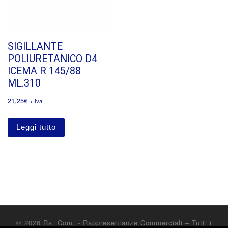
SIGILLANTE
POLIURETANICO D4
ICEMA R 145/88
ML.310
21,25
€
+ Iva
Leggi tutto
© 2026
Ra. Com. - Rappresentanze Commerciali
– Tutti i