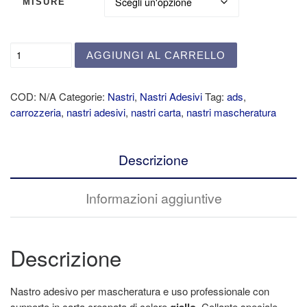
MISURE
AGGIUNGI AL CARRELLO
COD:
N/A
Categorie:
Nastri
,
Nastri Adesivi
Tag:
ads
,
carrozzeria
,
nastri adesivi
,
nastri carta
,
nastri mascheratura
Descrizione
Informazioni aggiuntive
Descrizione
Nastro adesivo per mascheratura e uso professionale con
supporto in carta crespata di colore
. Collante speciale