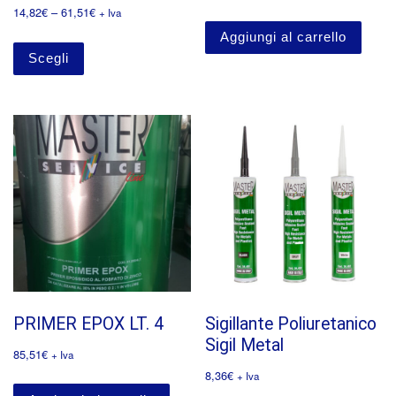
14,82
€
–
61,51
€
+ Iva
Aggiungi al carrello
Scegli
PRIMER EPOX LT. 4
Sigillante Poliuretanico
Sigil Metal
85,51
€
+ Iva
8,36
€
+ Iva