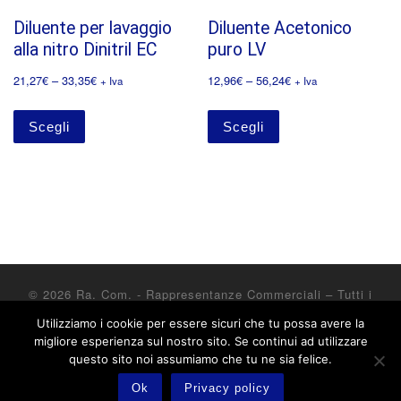
Diluente per lavaggio
Diluente Acetonico
alla nitro Dinitril EC
puro LV
21,27
€
–
33,35
€
12,96
€
–
56,24
€
+ Iva
+ Iva
Scegli
Scegli
© 2026
Ra. Com. - Rappresentanze Commerciali
– Tutti i
diritti riservati
Utilizziamo i cookie per essere sicuri che tu possa avere la
Powered by
WP
– Designed con il
tema Customizr
migliore esperienza sul nostro sito. Se continui ad utilizzare
questo sito noi assumiamo che tu ne sia felice.
Ok
Privacy policy