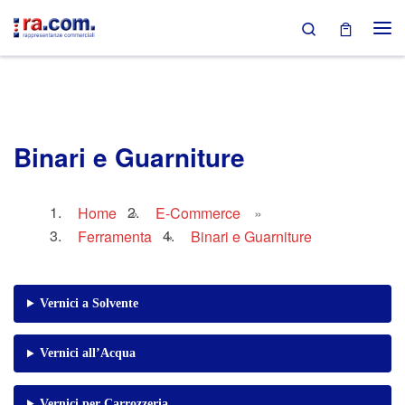
Search
Passa al contenuto
Binari e Guarniture
Home
»
E-Commerce
»
Ferramenta
»
Binari e Guarniture
Vernici a Solvente
Vernici all’Acqua
Vernici per Carrozzeria