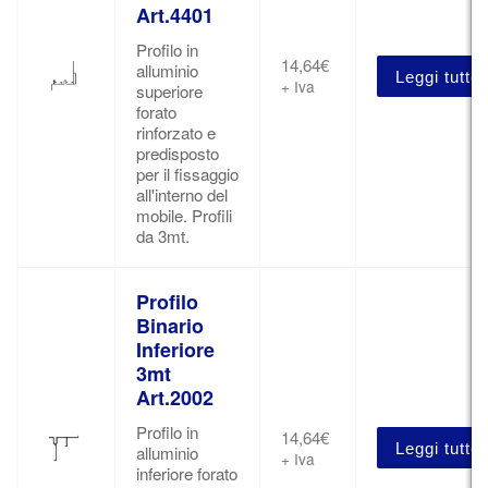
Art.4401
Profilo in
14,64
€
alluminio
Leggi tutto
+ Iva
superiore
forato
rinforzato e
predisposto
per il fissaggio
all'interno del
mobile. Profili
da 3mt.
Profilo
Binario
Inferiore
3mt
Art.2002
Profilo in
14,64
€
Leggi tutto
alluminio
+ Iva
inferiore forato