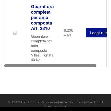
Guarnitura
completa
per anta
composta
Art. 2810
6,20
€
Leggi tutto
+ Iva
Guarnitura
completa per
anta
composta
Villes. Portata
40 Kg.
© 2026
Ra. Com. - Rappresentanze Commerciali
– Tutti i
diritti riservati