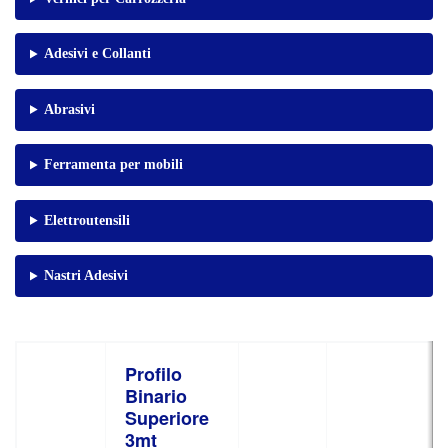
Adesivi e Collanti
Abrasivi
Ferramenta per mobili
Elettroutensili
Nastri Adesivi
Profilo
Binario
Superiore
3mt