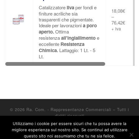
Catalizzatore
Ilva
per fondi e
18,08
€
finiture acriliche sia
–
trasparenti che pigmentate.
76,42
€
Ideale per lavorazioni
a poro
+ Iva
aperto.
Ottima
resistenza
all'ingiallimento
e
eccellente
Resistenza
Chimica.
Lattaggio: 1 Lt. - 5
Lt.
© 2026
Ra. Com. - Rappresentanze Commerciali
– Tutti i
diritti riservati
Utilizziamo i cookie per essere sicuri che tu possa avere la
Powered by
WP
– Designed con il
tema Customizr
migliore esperienza sul nostro sito. Se continui ad utilizzare
questo sito noi assumiamo che tu ne sia felice.